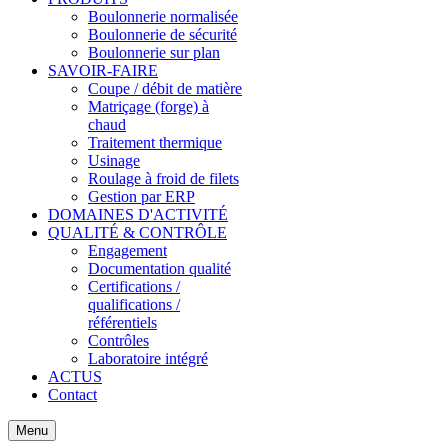
Boulonnerie normalisée
Boulonnerie de sécurité
Boulonnerie sur plan
SAVOIR-FAIRE
Coupe / débit de matière
Matriçage (forge) à
chaud
Traitement thermique
Usinage
Roulage à froid de filets
Gestion par ERP
DOMAINES D'ACTIVITÉ
QUALITÉ & CONTRÔLE
Engagement
Documentation qualité
Certifications /
qualifications /
référentiels
Contrôles
Laboratoire intégré
ACTUS
Contact
Menu