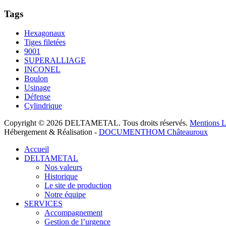
Tags
Hexagonaux
Tiges filetées
9001
SUPERALLIAGE
INCONEL
Boulon
Usinage
Défense
Cylindrique
Copyright © 2026 DELTAMETAL. Tous droits réservés.
Mentions L
Hébergement & Réalisation -
DOCUMENTHOM Châteauroux
Accueil
DELTAMETAL
Nos valeurs
Historique
Le site de production
Notre équipe
SERVICES
Accompagnement
Gestion de l’urgence