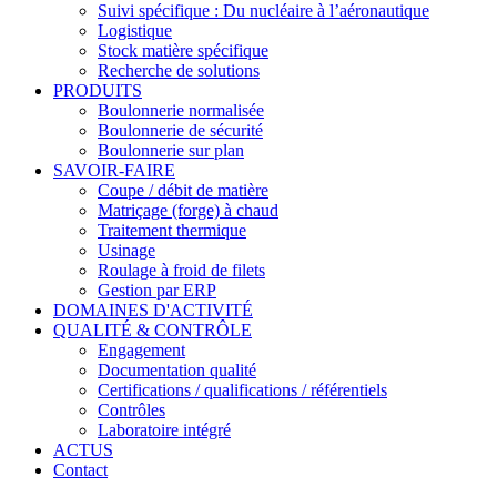
Suivi spécifique : Du nucléaire à l’aéronautique
Logistique
Stock matière spécifique
Recherche de solutions
PRODUITS
Boulonnerie normalisée
Boulonnerie de sécurité
Boulonnerie sur plan
SAVOIR-FAIRE
Coupe / débit de matière
Matriçage (forge) à chaud
Traitement thermique
Usinage
Roulage à froid de filets
Gestion par ERP
DOMAINES D'ACTIVITÉ
QUALITÉ & CONTRÔLE
Engagement
Documentation qualité
Certifications / qualifications / référentiels
Contrôles
Laboratoire intégré
ACTUS
Contact