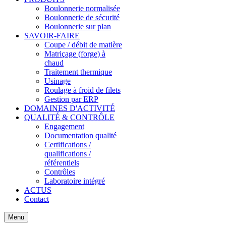
Boulonnerie normalisée
Boulonnerie de sécurité
Boulonnerie sur plan
SAVOIR-FAIRE
Coupe / débit de matière
Matriçage (forge) à
chaud
Traitement thermique
Usinage
Roulage à froid de filets
Gestion par ERP
DOMAINES D'ACTIVITÉ
QUALITÉ & CONTRÔLE
Engagement
Documentation qualité
Certifications /
qualifications /
référentiels
Contrôles
Laboratoire intégré
ACTUS
Contact
Menu