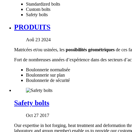
Standardized bolts
Custom bolts
Safety bolts
PRODUITS
Aoû 23 2024
Matricées et/ou usinées, les
possibilités géométriques
de ces fa
Fort de nombreuses années d’expérience dans des secteurs d’act
Boulonnerie normalisée
Boulonnerie sur plan
Boulonnerie de sécurité
Safety bolts
Oct 27 2017
Our expertise in hot forging, heat treatment and deformation t
laboratory and group member) enable us to provide our customers